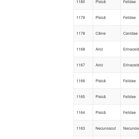
1180
Pisică
Felidae
1179
Pisică
Felidae
1178
Câine
Canidae
1168
Arici
Erinacei
1167
Arici
Erinacei
1166
Pisică
Felidae
1165
Pisică
Felidae
1164
Pisică
Felidae
1163
Necunoscut
Necunos