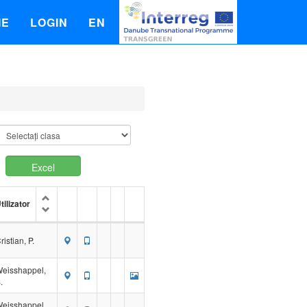
IE
LOGIN
EN
Excel
tilizator
ristian, P.
eisshappel,
.
eisshappel,