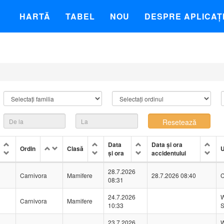
HARTĂ
TABEL
NOU
DESPRE APLICAȚ
Data
Data și ora
Ordin
Clasă
U
și ora
accidentului
28.7.2026
Carnivora
Mamifere
28.7.2026 08:40
C
08:31
24.7.2026
W
Carnivora
Mamifere
10:33
S
23.7.2026
W