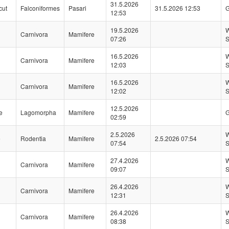
31.5.2026
cut
Falconiformes
Pasari
31.5.2026 12:53
G
12:53
19.5.2026
W
Carnivora
Mamifere
07:26
S
16.5.2026
W
Carnivora
Mamifere
12:03
S
16.5.2026
W
Carnivora
Mamifere
12:02
S
12.5.2026
e
Lagomorpha
Mamifere
G
02:59
2.5.2026
W
e
Rodentia
Mamifere
2.5.2026 07:54
07:54
S
27.4.2026
W
Carnivora
Mamifere
09:07
S
26.4.2026
W
Carnivora
Mamifere
12:31
S
26.4.2026
W
Carnivora
Mamifere
08:38
S