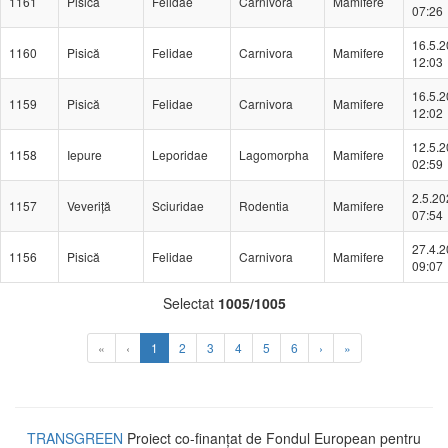
1161
Pisică
Felidae
Carnivora
Mamifere
07:26
16.5.
1160
Pisică
Felidae
Carnivora
Mamifere
12:03
16.5.
1159
Pisică
Felidae
Carnivora
Mamifere
12:02
12.5.
1158
Iepure
Leporidae
Lagomorpha
Mamifere
02:59
2.5.20
1157
Veveriță
Sciuridae
Rodentia
Mamifere
07:54
27.4.
1156
Pisică
Felidae
Carnivora
Mamifere
09:07
Selectat
1005/1005
(Aktuální)
«
‹
1
2
3
4
5
6
›
»
TRANSGREEN
Proiect co-finanțat de Fondul European pentru