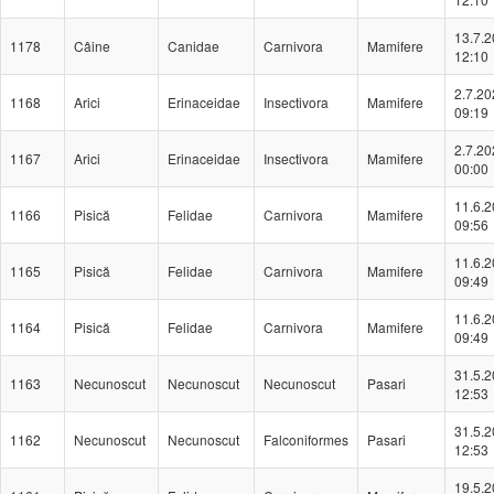
13.7.
1178
Câine
Canidae
Carnivora
Mamifere
12:10
2.7.20
1168
Arici
Erinaceidae
Insectivora
Mamifere
09:19
2.7.20
1167
Arici
Erinaceidae
Insectivora
Mamifere
00:00
11.6.
1166
Pisică
Felidae
Carnivora
Mamifere
09:56
11.6.
1165
Pisică
Felidae
Carnivora
Mamifere
09:49
11.6.
1164
Pisică
Felidae
Carnivora
Mamifere
09:49
31.5.
1163
Necunoscut
Necunoscut
Necunoscut
Pasari
12:53
31.5.
1162
Necunoscut
Necunoscut
Falconiformes
Pasari
12:53
19.5.