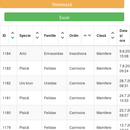
Excel
Data
ID
Specie
Familie
Ordin
Clasă
și
ora
9.8.20
1184
Arici
Erinaceidae
Insectivora
Mamifere
15:08
7.8.20
1183
Pisică
Felidae
Carnivora
Mamifere
09:24
28.7.
1182
Urs brun
Ursidae
Carnivora
Mamifere
08:31
24.7.
1181
Pisică
Felidae
Carnivora
Mamifere
10:33
23.7.
1180
Pisică
Felidae
Carnivora
Mamifere
09:57
13.7.
1179
Pisică
Felidae
Carnivora
Mamifere
12:10