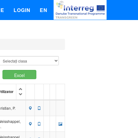
IE
LOGIN
EN
Excel
tilizator
ristian, P.
eisshappel,
.
eisshappel,