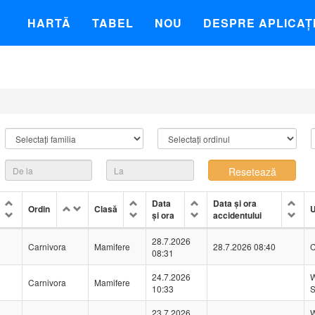
HARTĂ
TABEL
NOU
DESPRE APLICAȚ
Data
Data și ora
Ordin
Clasă
U
și ora
accidentului
28.7.2026
Carnivora
Mamifere
28.7.2026 08:40
C
08:31
24.7.2026
W
Carnivora
Mamifere
10:33
S
23.7.2026
W