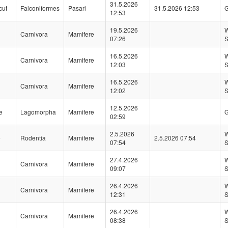
31.5.2026
cut
Falconiformes
Pasari
31.5.2026 12:53
G
12:53
19.5.2026
W
Carnivora
Mamifere
07:26
S
16.5.2026
W
Carnivora
Mamifere
12:03
S
16.5.2026
W
Carnivora
Mamifere
12:02
S
12.5.2026
e
Lagomorpha
Mamifere
G
02:59
2.5.2026
W
e
Rodentia
Mamifere
2.5.2026 07:54
07:54
S
27.4.2026
W
Carnivora
Mamifere
09:07
S
26.4.2026
W
Carnivora
Mamifere
12:31
S
26.4.2026
W
Carnivora
Mamifere
08:38
S