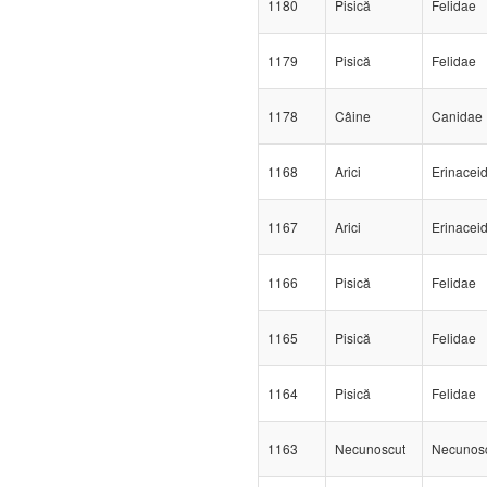
1180
Pisică
Felidae
1179
Pisică
Felidae
1178
Câine
Canidae
1168
Arici
Erinacei
1167
Arici
Erinacei
1166
Pisică
Felidae
1165
Pisică
Felidae
1164
Pisică
Felidae
1163
Necunoscut
Necunos