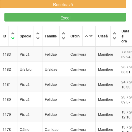
Excel
Data
ID
Specie
Familie
Ordin
Clasă
și
ora
7.8.20
1183
Pisică
Felidae
Carnivora
Mamifere
09:24
28.7.
1182
Urs brun
Ursidae
Carnivora
Mamifere
08:31
24.7.
1181
Pisică
Felidae
Carnivora
Mamifere
10:33
23.7.
1180
Pisică
Felidae
Carnivora
Mamifere
09:57
13.7.
1179
Pisică
Felidae
Carnivora
Mamifere
12:10
13.7.
1178
Câine
Canidae
Carnivora
Mamifere
12:10