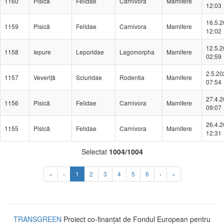
1160
Pisică
Felidae
Carnivora
Mamifere
12:03
16.5.
1159
Pisică
Felidae
Carnivora
Mamifere
12:02
12.5.
1158
Iepure
Leporidae
Lagomorpha
Mamifere
02:59
2.5.20
1157
Veveriță
Sciuridae
Rodentia
Mamifere
07:54
27.4.
1156
Pisică
Felidae
Carnivora
Mamifere
09:07
26.4.
1155
Pisică
Felidae
Carnivora
Mamifere
12:31
Selectat
1004/1004
(Aktuální)
«
‹
1
2
3
4
5
6
›
»
TRANSGREEN
Proiect co-finanțat de Fondul European pentru