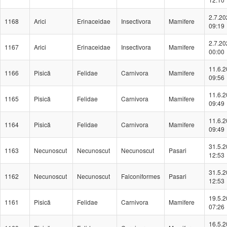
2.7.20
1168
Arici
Erinaceidae
Insectivora
Mamifere
09:19
2.7.20
1167
Arici
Erinaceidae
Insectivora
Mamifere
00:00
11.6.
1166
Pisică
Felidae
Carnivora
Mamifere
09:56
11.6.
1165
Pisică
Felidae
Carnivora
Mamifere
09:49
11.6.
1164
Pisică
Felidae
Carnivora
Mamifere
09:49
31.5.
1163
Necunoscut
Necunoscut
Necunoscut
Pasari
12:53
31.5.
1162
Necunoscut
Necunoscut
Falconiformes
Pasari
12:53
19.5.
1161
Pisică
Felidae
Carnivora
Mamifere
07:26
16.5.