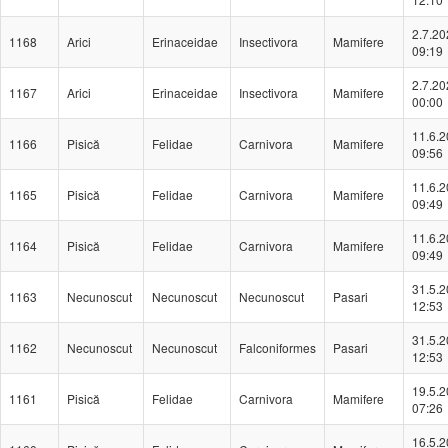
2.7.20
1168
Arici
Erinaceidae
Insectivora
Mamifere
09:19
2.7.20
1167
Arici
Erinaceidae
Insectivora
Mamifere
00:00
11.6.
1166
Pisică
Felidae
Carnivora
Mamifere
09:56
11.6.
1165
Pisică
Felidae
Carnivora
Mamifere
09:49
11.6.
1164
Pisică
Felidae
Carnivora
Mamifere
09:49
31.5.
1163
Necunoscut
Necunoscut
Necunoscut
Pasari
12:53
31.5.
1162
Necunoscut
Necunoscut
Falconiformes
Pasari
12:53
19.5.
1161
Pisică
Felidae
Carnivora
Mamifere
07:26
16.5.