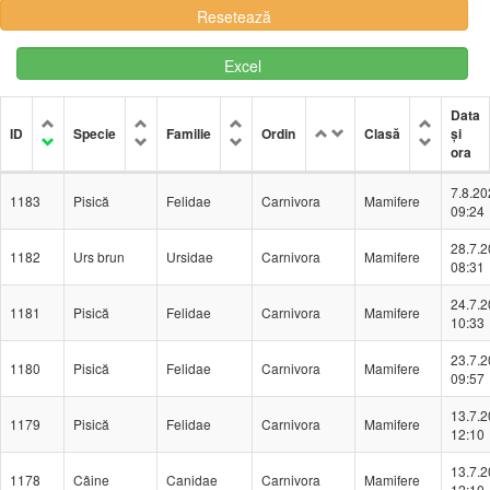
Excel
Data
ID
Specie
Familie
Ordin
Clasă
și
ora
7.8.20
1183
Pisică
Felidae
Carnivora
Mamifere
09:24
28.7.
1182
Urs brun
Ursidae
Carnivora
Mamifere
08:31
24.7.
1181
Pisică
Felidae
Carnivora
Mamifere
10:33
23.7.
1180
Pisică
Felidae
Carnivora
Mamifere
09:57
13.7.
1179
Pisică
Felidae
Carnivora
Mamifere
12:10
13.7.
1178
Câine
Canidae
Carnivora
Mamifere
12:10