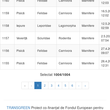
1160
Pisică
Felidae
Carnivora
Mamifere
12:03
16.5.
1159
Pisică
Felidae
Carnivora
Mamifere
12:02
12.5.
1158
Iepure
Leporidae
Lagomorpha
Mamifere
02:59
2.5.20
1157
Veveriță
Sciuridae
Rodentia
Mamifere
07:54
27.4.
1156
Pisică
Felidae
Carnivora
Mamifere
09:07
26.4.
1155
Pisică
Felidae
Carnivora
Mamifere
12:31
Selectat
1004/1004
(Aktuální)
«
‹
1
2
3
4
5
6
›
»
TRANSGREEN
Proiect co-finanțat de Fondul European pentru